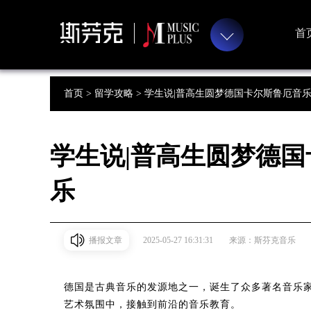
首
首页 >
留学攻略 >
学生说|普高生圆梦德国卡尔斯鲁厄音
学生说|普高生圆梦德
乐
播报文章
2025-05-27 16:31:31
来源：斯芬克音乐
德国是古典音乐的发源地之一，诞生了众多著名音乐
艺术氛围中，接触到前沿的音乐教育。