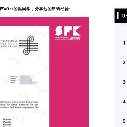
声offer的温同学，分享他的申请经验~
Q
排
1
2
3
4
5