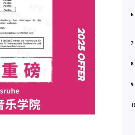
6
7
8
9
1