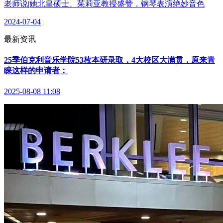
老师说|她北皇硕士、茱莉亚教授盛赞，钢琴表演绝妙音色
2024-07-04
最新资讯
25季伯克利音乐学院53枚本研录取，4大校区大满贯，原来青
睐这样的申请者：
2025-08-08 11:08