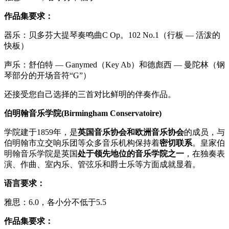
作品集要求：
器乐：贝多芬大提琴奏鸣曲C Op。102 No.1（行板 — 活泼的
快板）
声乐：舒伯特 — Ganymed（Key Ab）和德彪西 — 曼陀林（钢
琴部分的开场音符“G”）
还接受您自己选择的三首对比鲜明的伴奏作品。
伯明翰音乐学院(Birmingham Conservatoire)
学院建于1859年，是
英国音乐协会和欧洲音乐协会
的成员，与
伯明翰市立交响乐团等众多音乐机构保持着
密切联系
。皇家伯
明翰音乐学院是英国
处于领先地位的音乐学院之一
，在独奏表
演、作曲、室内乐、管弦乐和爵士乐等方面成就显着。
语言要求：
雅思：6.0，各小分不低于5.5
作品集要求：