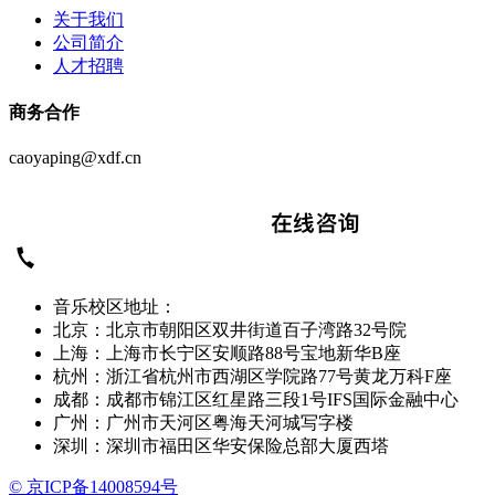
关于我们
公司简介
人才招聘
商务合作
caoyaping@xdf.cn
音乐校区地址：
北京：北京市朝阳区双井街道百子湾路32号院
上海：上海市长宁区安顺路88号宝地新华B座
杭州：浙江省杭州市西湖区学院路77号黄龙万科F座
成都：成都市锦江区红星路三段1号IFS国际金融中心
广州：广州市天河区粤海天河城写字楼
深圳：深圳市福田区华安保险总部大厦西塔
© 京ICP备14008594号