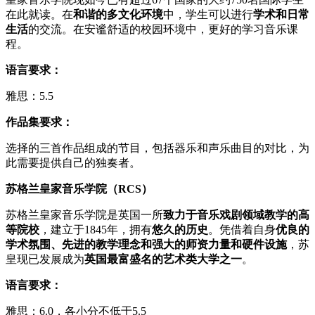
在此就读。在
和谐的多文化环境
中，学生可以进行
学术和日常
生活
的交流。在安谧舒适的校园环境中，更好的学习音乐课
程。
语言要求：
雅思：5.5
作品集要求：
选择的三首作品组成的节目，包括器乐和声乐曲目的对比，为
此需要提供自己的独奏者。
苏格兰皇家音乐学院（RCS）
苏格兰皇家音乐学院是英国一所
致力于音乐戏剧领域教学的高
等院校
，建立于1845年，拥有
悠久的历史
。凭借着自身
优良的
学术氛围、先进的教学理念和强大的师资力量和硬件设施
，苏
皇现已发展成为
英国最富盛名的艺术类大学之一
。
语言要求：
雅思：6.0，各小分不低于5.5